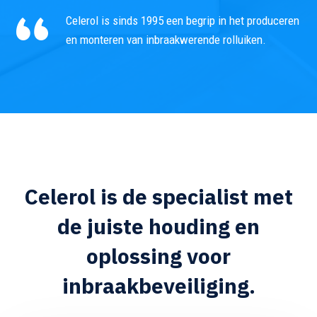
Celerol is sinds 1995 een begrip in het produceren
en monteren van inbraakwerende rolluiken.
Celerol is de specialist met
de juiste houding en
oplossing voor
inbraakbeveiliging.